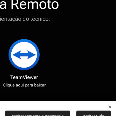
ma Remoto
ientação do técnico.
TeamViewer
Clique aqui para baixar
Aceitar somente o necessário
Aceitar tudo