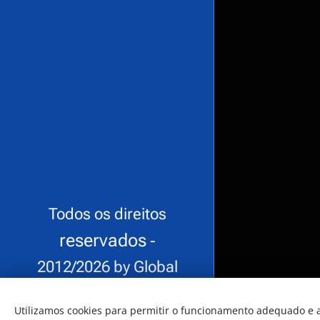
Todos os direitos
reservados
-
2012/2026 by Global
SuporteSW.
Utilizamos cookies para permitir o funcionamento adequado e a
Desenvolvido por
Webnode