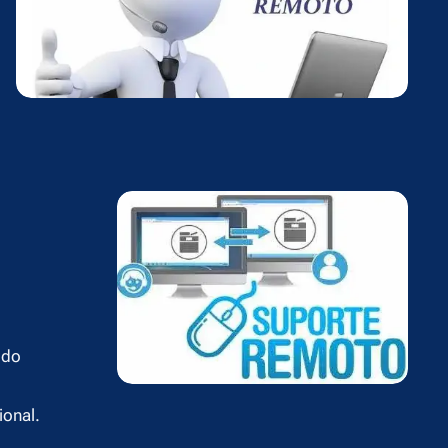
 do
ional.