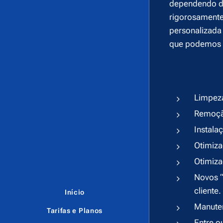
dependendo de
rigorosamente
personalizada 
que podemos 
Limpeza
Remoção
Instala
Otimiza
Otimiza
Novos “
cliente.
Início
Manuten
Tarifas e Planos
Entre o